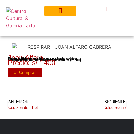
Joan Alfaro
Título:
Respirar
Técnica:
Impresión papel algodón
Estilo:
Surrealismo Andino
Medidas:
57cm (Largo) x 73cm (Alto)
Año:
2022
Precio: s/ 1400
Comprar
ANTERIOR
SIGUIENTE
Corazón de Elliot
Dulce Sueño