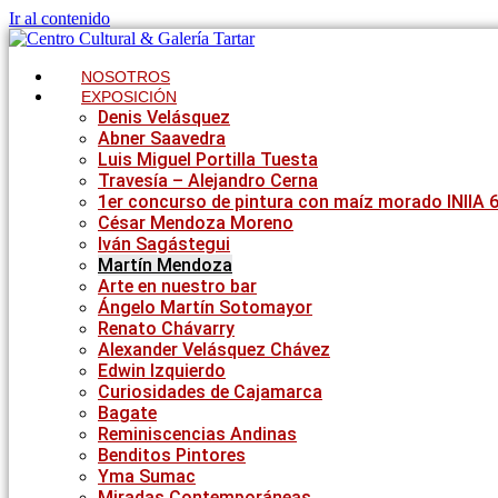
Ir al contenido
NOSOTROS
EXPOSICIÓN
Denis Velásquez
Abner Saavedra
Luis Miguel Portilla Tuesta
Travesía – Alejandro Cerna
1er concurso de pintura con maíz morado INIIA 
César Mendoza Moreno
Iván Sagástegui
Martín Mendoza
Arte en nuestro bar
Ángelo Martín Sotomayor
Renato Chávarry
Alexander Velásquez Chávez
Edwin Izquierdo
Curiosidades de Cajamarca
Bagate
Reminiscencias Andinas
Benditos Pintores
Yma Sumac
Miradas Contemporáneas