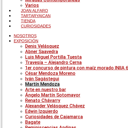
Varios
JOAN ALFARO
TARTARYAICAN
TIENDA
CURIOSIDADES
NOSOTROS
EXPOSICIÓN
Denis Velásquez
Abner Saavedra
Luis Miguel Portilla Tuesta
Travesía – Alejandro Cerna
1er concurso de pintura con maíz morado INIIA 
César Mendoza Moreno
Iván Sagástegui
Martín Mendoza
Arte en nuestro bar
Ángelo Martín Sotomayor
Renato Chávarry
Alexander Velásquez Chávez
Edwin Izquierdo
Curiosidades de Cajamarca
Bagate
Reminiscencias Andinas