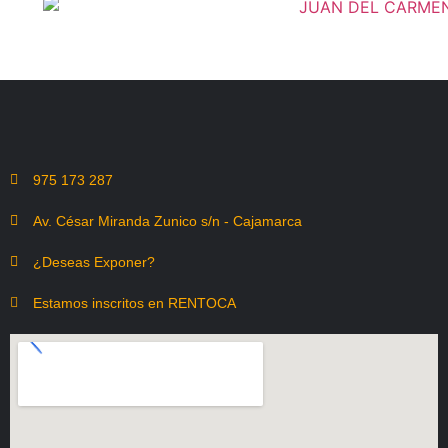
975 173 287
Av. César Miranda Zunico s/n - Cajamarca
¿Deseas Exponer?
Estamos inscritos en RENTOCA