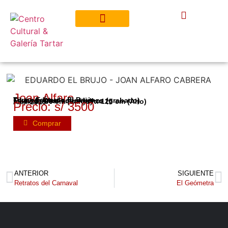
Joan Alfaro
Título:
Eduardo El Brujo
Técnica:
Óleo sobre lienzo (grabado)
Estilo:
Surrealismo Andino
Medidas:
90 cm (Largo) x 125 cm (Alto)
Año:
2019
Precio: s/ 3500
Comprar
ANTERIOR
SIGUIENTE
Retratos del Carnaval
El Geómetra