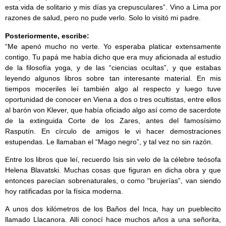
esta vida de solitario y mis días ya crepusculares”. Vino a Lima por
razones de salud, pero no pude verlo. Solo lo visitó mi padre.
Posteriormente, escribe:
“Me apenó mucho no verte. Yo esperaba platicar extensamente
contigo. Tu papá me había dicho que era muy aficionada al estudio
de la filosofía yoga, y de las “ciencias ocultas”, y que estabas
leyendo algunos libros sobre tan interesante material. En mis
tiempos moceriles leí también algo al respecto y luego tuve
oportunidad de conocer en Viena a dos o tres ocultistas, entre ellos
al barón von Klever, que había oficiado algo así como de sacerdote
de la extinguida Corte de los Zares, antes del famosísimo
Rasputín. En círculo de amigos le vi hacer demostraciones
estupendas. Le llamaban el “Mago negro”, y tal vez no sin razón.
Entre los libros que leí, recuerdo Isis sin velo de la célebre teósofa
Helena Blavatski. Muchas cosas que figuran en dicha obra y que
entonces parecían sobrenaturales, o como “brujerías”, van siendo
hoy ratificadas por la física moderna.
A unos dos kilómetros de los Baños del Inca, hay un pueblecito
llamado Llacanora. Allí conocí hace muchos años a una señorita,