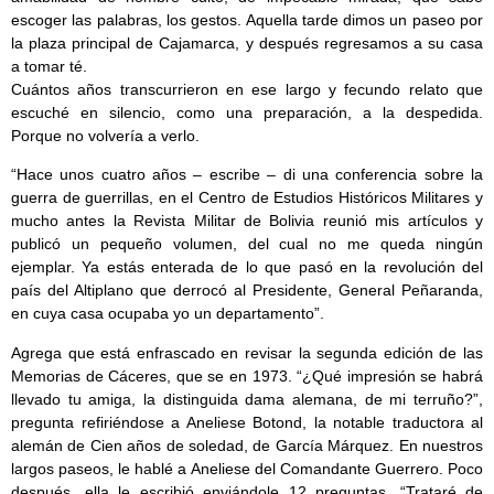
escoger las palabras, los gestos. Aquella tarde dimos un paseo por
la plaza principal de Cajamarca, y después regresamos a su casa
a tomar té.
Cuántos años transcurrieron en ese largo y fecundo relato que
escuché en silencio, como una preparación, a la despedida.
Porque no volvería a verlo.
“Hace unos cuatro años – escribe – di una conferencia sobre la
guerra de guerrillas, en el Centro de Estudios Históricos Militares y
mucho antes la Revista Militar de Bolivia reunió mis artículos y
publicó un pequeño volumen, del cual no me queda ningún
ejemplar. Ya estás enterada de lo que pasó en la revolución del
país del Altiplano que derrocó al Presidente, General Peñaranda,
en cuya casa ocupaba yo un departamento”.
Agrega que está enfrascado en revisar la segunda edición de las
Memorias de Cáceres, que se en 1973. “¿Qué impresión se habrá
llevado tu amiga, la distinguida dama alemana, de mi terruño?”,
pregunta refiriéndose a Aneliese Botond, la notable traductora al
alemán de Cien años de soledad, de García Márquez. En nuestros
largos paseos, le hablé a Aneliese del Comandante Guerrero. Poco
después, ella le escribió enviándole 12 preguntas. “Trataré de