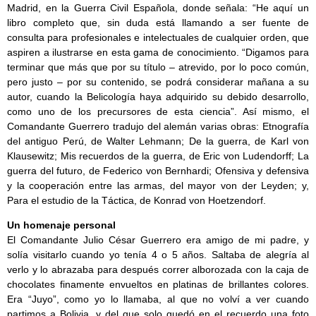
Madrid, en la Guerra Civil Española, donde señala: “He aquí un
libro completo que, sin duda está llamando a ser fuente de
consulta para profesionales e intelectuales de cualquier orden, que
aspiren a ilustrarse en esta gama de conocimiento. “Digamos para
terminar que más que por su título – atrevido, por lo poco común,
pero justo – por su contenido, se podrá considerar mañana a su
autor, cuando la Belicología haya adquirido su debido desarrollo,
como uno de los precursores de esta ciencia”. Así mismo, el
Comandante Guerrero tradujo del alemán varias obras: Etnografía
del antiguo Perú, de Walter Lehmann; De la guerra, de Karl von
Klausewitz; Mis recuerdos de la guerra, de Eric von Ludendorff; La
guerra del futuro, de Federico von Bernhardi; Ofensiva y defensiva
y la cooperación entre las armas, del mayor von der Leyden; y,
Para el estudio de la Táctica, de Konrad von Hoetzendorf.
Un homenaje personal
El Comandante Julio César Guerrero era amigo de mi padre, y
solía visitarlo cuando yo tenía 4 o 5 años. Saltaba de alegría al
verlo y lo abrazaba para después correr alborozada con la caja de
chocolates finamente envueltos en platinas de brillantes colores.
Era “Juyo”, como yo lo llamaba, al que no volví a ver cuando
partimos a Bolivia, y del que solo quedó en el recuerdo una foto