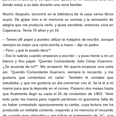
donde estoy a su lado durante una cena familiar.
Mucho después, encontré en la biblioteca de la casa varios libros
suyos. De golpe vino a mi memoria su sonrisa y la sensación de
alegría que me producía verlo, y quise escribirle, entonces vivía en
Cajamarca. Tenía 76 años y yo 16.
– Tienes allí papel y puedes utilizar la máquina de escribir, aunque
siempre es mejor una carta escrita a mano – dijo mi padre.
– Pero, ¿qué le puedo decir?
– Eso lo sabrás cuando empieces a escribir – y puso frente a mí un
blanco y fino papel. “Querido Comandante Julio César Guerrero.
¿Se acuerda de mí?”. Me arrepentí. No quería empezar una carta
así. “Querido Comandante Guerrero, siempre lo recuerdo, y me
gustaría que contestara mi carta”. También le contaba que
estudiaba, y que me gustaría un día conversar con él. Se la di a mi
mamá para que la deposite en el correo. Pasaron dos meses hasta
que finalmente llegó su carta el 26 de noviembre de 1963: “Ante
todo junto las manos para rogarte perdones mi gravísima falta de
no haber contestado oportunamente tu cartita, cuya lectura me ha
producido un inefable contento, trayendo a mi memoria el recuerdo
de cuando eras chiquilina y me dabas el tratamiento de “tú”, que