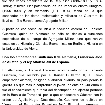
fue dos veces presidente de la República (1886-1890 y 1894-
1895); Ministro Plenipotenciario en los Imperios Austro-Húngaro,
(1905-1909) y en Alemania (1911-1914), fecha en la que
conocedor de las dotes intelectuales y militares de Guerrero, lo
llevó con él a Europa como Agregado Militar.
A partir de esa fecha se inicia la fecunda carrera del Teniente
Guerrero, quien en Alemania no sólo se dedicó a funciones
específicas de su cargo de Agregado Militar, sino que realizó
estudios de Historia y Ciencias Económicas en Berlín; e Historia en
la Universidad de Viena.
Con los emperadores Guillermo II de Alemania, Francisco José
de Austria, y el rey Alfonso XIII de España.
En Alemania, el General Cáceres acompañado por el Teniente
Guerrero, fue recibido por el Káiser Guillermo II, el último
emperador alemán, obligado a abdicar cuando su país perdió la
guerra. Lo que más le sorprendió al joven Teniente de Guillermo II,
fue el conocimiento que tenía del desempeño del ejército peruano
en la Batalla de Tarapacá, por lo que condecoró a Cáceres con la
orden del Águila Negra. Días después, Guerrero fue recibido en
Viena por el Emperador Francisco José. El anciano emperador