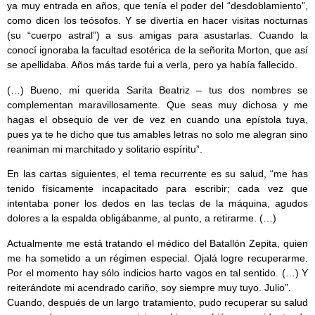
ya muy entrada en años, que tenía el poder del “desdoblamiento”,
como dicen los teósofos. Y se divertía en hacer visitas nocturnas
(su “cuerpo astral”) a sus amigas para asustarlas. Cuando la
conocí ignoraba la facultad esotérica de la señorita Morton, que así
se apellidaba. Años más tarde fui a verla, pero ya había fallecido.
(…) Bueno, mi querida Sarita Beatriz – tus dos nombres se
complementan maravillosamente. Que seas muy dichosa y me
hagas el obsequio de ver de vez en cuando una epístola tuya,
pues ya te he dicho que tus amables letras no solo me alegran sino
reaniman mi marchitado y solitario espíritu”.
En las cartas siguientes, el tema recurrente es su salud, “me has
tenido físicamente incapacitado para escribir; cada vez que
intentaba poner los dedos en las teclas de la máquina, agudos
dolores a la espalda obligábanme, al punto, a retirarme. (…)
Actualmente me está tratando el médico del Batallón Zepita, quien
me ha sometido a un régimen especial. Ojalá logre recuperarme.
Por el momento hay sólo indicios harto vagos en tal sentido. (…) Y
reiterándote mi acendrado cariño, soy siempre muy tuyo. Julio”.
Cuando, después de un largo tratamiento, pudo recuperar su salud