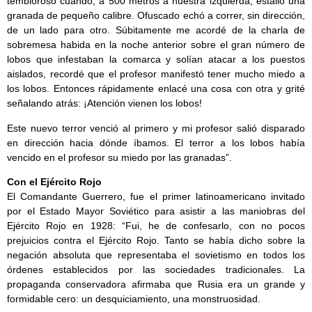
tembloroso cuando, a 500 metros a nuestra izquierda, estalló una
granada de pequeño calibre. Ofuscado echó a correr, sin dirección,
de un lado para otro. Súbitamente me acordé de la charla de
sobremesa habida en la noche anterior sobre el gran número de
lobos que infestaban la comarca y solían atacar a los puestos
aislados, recordé que el profesor manifestó tener mucho miedo a
los lobos. Entonces rápidamente enlacé una cosa con otra y grité
señalando atrás: ¡Atención vienen los lobos!
Este nuevo terror venció al primero y mi profesor salió disparado
en dirección hacia dónde íbamos. El terror a los lobos había
vencido en el profesor su miedo por las granadas”.
Con el Ejército Rojo
El Comandante Guerrero, fue el primer latinoamericano invitado
por el Estado Mayor Soviético para asistir a las maniobras del
Ejército Rojo en 1928: “Fui, he de confesarlo, con no pocos
prejuicios contra el Ejército Rojo. Tanto se había dicho sobre la
negación absoluta que representaba el sovietismo en todos los
órdenes establecidos por las sociedades tradicionales. La
propaganda conservadora afirmaba que Rusia era un grande y
formidable cero: un desquiciamiento, una monstruosidad.