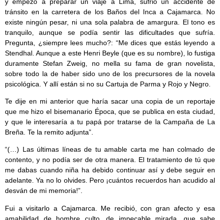
y empezó a preparar un viaje a Lima, sufrió un accidente de
tránsito en la carretera de los Baños del Inca a Cajamarca. No
existe ningún pesar, ni una sola palabra de amargura. El tono es
tranquilo, aunque se podía sentir las dificultades que sufría.
Pregunta, ¿siempre lees mucho?: “Me dices que estás leyendo a
Stendhal. Aunque a este Henri Beyle (que es su nombre), lo fustiga
duramente Stefan Zweig, no mella su fama de gran novelista,
sobre todo la de haber sido uno de los precursores de la novela
psicológica. Y allí están si no su Cartuja de Parma y Rojo y Negro.
Te dije en mi anterior que haría sacar una copia de un reportaje
que me hizo el bisemanario Época, que se publica en esta ciudad,
y que le interesaría a tu papá por tratarse de la Campaña de La
Breña. Te la remito adjunta”.
“(…) Las últimas líneas de tu amable carta me han colmado de
contento, y no podía ser de otra manera. El tratamiento de tú que
me dabas cuando niña ha debido continuar así y debe seguir en
adelante. Ya no lo olvides. Pero ¡cuántos recuerdos han acudido al
desván de mi memoria!”.
Fui a visitarlo a Cajamarca. Me recibió, con gran afecto y esa
amabilidad de hombre culto, de impecable mirada, que sabe