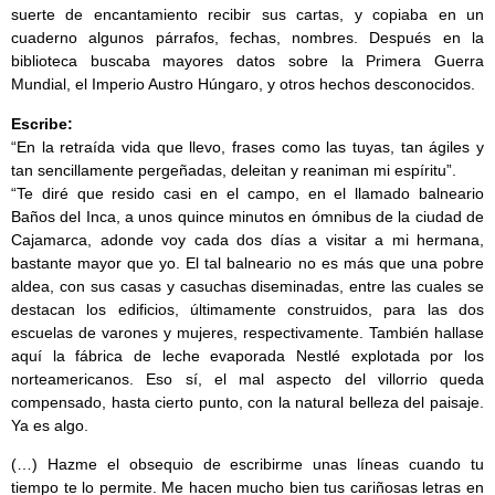
suerte de encantamiento recibir sus cartas, y copiaba en un
cuaderno algunos párrafos, fechas, nombres. Después en la
biblioteca buscaba mayores datos sobre la Primera Guerra
Mundial, el Imperio Austro Húngaro, y otros hechos desconocidos.
Escribe:
“En la retraída vida que llevo, frases como las tuyas, tan ágiles y
tan sencillamente pergeñadas, deleitan y reaniman mi espíritu”.
“Te diré que resido casi en el campo, en el llamado balneario
Baños del Inca, a unos quince minutos en ómnibus de la ciudad de
Cajamarca, adonde voy cada dos días a visitar a mi hermana,
bastante mayor que yo. El tal balneario no es más que una pobre
aldea, con sus casas y casuchas diseminadas, entre las cuales se
destacan los edificios, últimamente construidos, para las dos
escuelas de varones y mujeres, respectivamente. También hallase
aquí la fábrica de leche evaporada Nestlé explotada por los
norteamericanos. Eso sí, el mal aspecto del villorrio queda
compensado, hasta cierto punto, con la natural belleza del paisaje.
Ya es algo.
(…) Hazme el obsequio de escribirme unas líneas cuando tu
tiempo te lo permite. Me hacen mucho bien tus cariñosas letras en