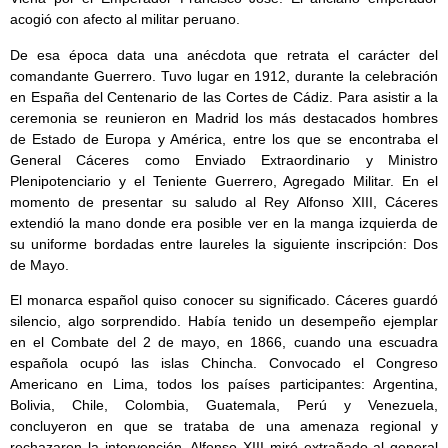
acogió con afecto al militar peruano.
De esa época data una anécdota que retrata el carácter del
comandante Guerrero. Tuvo lugar en 1912, durante la celebración
en España del Centenario de las Cortes de Cádiz. Para asistir a la
ceremonia se reunieron en Madrid los más destacados hombres
de Estado de Europa y América, entre los que se encontraba el
General Cáceres como Enviado Extraordinario y Ministro
Plenipotenciario y el Teniente Guerrero, Agregado Militar. En el
momento de presentar su saludo al Rey Alfonso XIII, Cáceres
extendió la mano donde era posible ver en la manga izquierda de
su uniforme bordadas entre laureles la siguiente inscripción: Dos
de Mayo.
El monarca español quiso conocer su significado. Cáceres guardó
silencio, algo sorprendido. Había tenido un desempeño ejemplar
en el Combate del 2 de mayo, en 1866, cuando una escuadra
española ocupó las islas Chincha. Convocado el Congreso
Americano en Lima, todos los países participantes: Argentina,
Bolivia, Chile, Colombia, Guatemala, Perú y Venezuela,
concluyeron en que se trataba de una amenaza regional y
rechazaron la intervención. Alfonso XIII miró extrañado al general