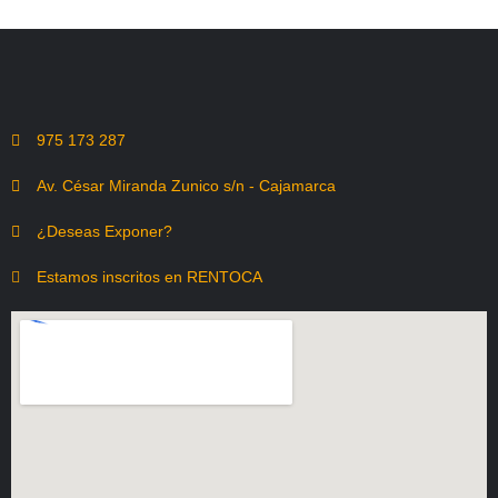
975 173 287
Av. César Miranda Zunico s/n - Cajamarca
¿Deseas Exponer?
Estamos inscritos en RENTOCA