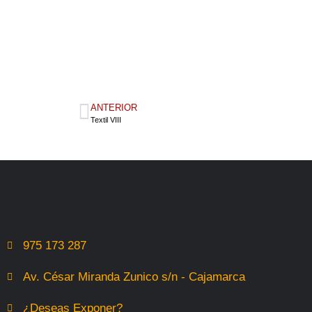
ANTERIOR
Textil VIII
975 173 287
Av. César Miranda Zunico s/n - Cajamarca
¿Deseas Exponer?