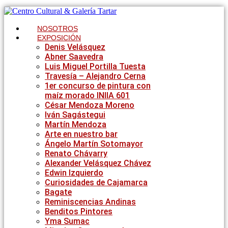
Ir
al
contenido
NOSOTROS
EXPOSICIÓN
Denis Velásquez
Abner Saavedra
Luis Miguel Portilla Tuesta
Travesía – Alejandro Cerna
1er concurso de pintura con
maíz morado INIIA 601
César Mendoza Moreno
Iván Sagástegui
Martín Mendoza
Arte en nuestro bar
Ángelo Martín Sotomayor
Renato Chávarry
Alexander Velásquez Chávez
Edwin Izquierdo
Curiosidades de Cajamarca
Bagate
Reminiscencias Andinas
Benditos Pintores
Yma Sumac