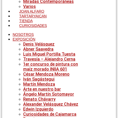
Miradas Contemporáneas
Varios
JOAN ALFARO
TARTARYAICAN
TIENDA
CURIOSIDADES
NOSOTROS
EXPOSICIÓN
Denis Velásquez
Abner Saavedra
Luis Miguel Portilla Tuesta
Travesía – Alejandro Cerna
1er concurso de pintura con
maíz morado INIIA 601
César Mendoza Moreno
Iván Sagástegui
Martín Mendoza
Arte en nuestro bar
Ángelo Martín Sotomayor
Renato Chávarry
Alexander Velásquez Chávez
Edwin Izquierdo
Curiosidades de Cajamarca